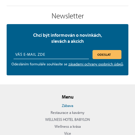
Newsletter
Chci být informován o novinkách,
slevách a akcích
ODESLAT
Odesláním formuláře souhlasíte se
zásadami ochrany osobních údajů
.
Menu
Zábava
Restaurace a kavárny
WELLNESS HOTEL BABYLON
Wellness a krása
Více