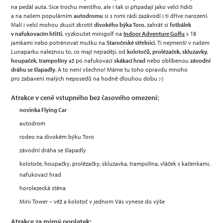
na pedál auta. Sice trochu menšího, ale i tak si připadají jako velcí řidiči
a na našem populárním
autodromu
si s nimi rádi zazávodí i ti dříve narození.
Malí i velcí mohou zkusit zkrotit
divokého býka Toro
, zahrát si
fotbálek
v nafukovacím hřišti
, vyzkoušet minigolf na
Indoor Adventure Golfu
s 18
jamkami nebo potrénovat mušku na
Staročeské střelnici
. Ti nejmenší v našem
Lunaparku naleznou to, co mají nejraději, od
kolotočů, prolézaček, skluzavky,
houpaček, trampolíny
až po nafukovací
skákací hrad
nebo oblíbenou
závodní
dráhu se šlapadly
. A to není všechno! Máme tu toho opravdu mnoho
pro zabavení malých neposedů na hodně dlouhou dobu :-)
Atrakce v ceně vstupného bez časového omezení:
novinka Flying Car
autodrom
rodeo na divokém býku Toro
závodní dráha se šlapadly
kolotoče, houpačky, prolézačky, skluzavka, trampolína, vláček s kačenkami,
nafukovací hrad
horolezecká stěna
Mini Tower – věž a kolotoč v jednom Vás vynese do výše
Atrakce za mírný poplatek: