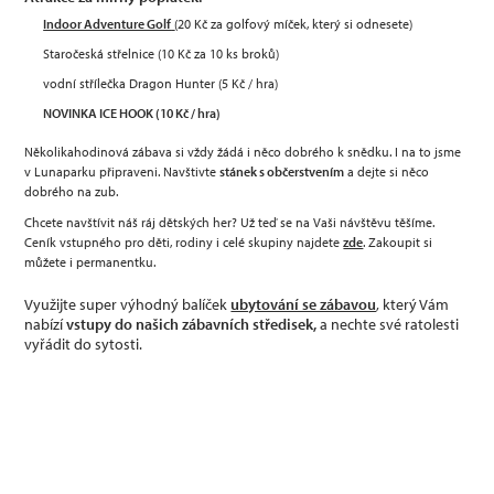
Indoor Adventure Golf
(20 Kč za golfový míček, který si odnesete)
Staročeská střelnice (10 Kč za 10 ks broků)
vodní střílečka Dragon Hunter (5 Kč / hra)
NOVINKA ICE HOOK (10 Kč / hra)
Několikahodinová zábava si vždy žádá i něco dobrého k snědku. I na to jsme
v Lunaparku připraveni. Navštivte
stánek s občerstvením
a dejte si něco
dobrého na zub.
Chcete navštívit náš ráj dětských her? Už teď se na Vaši návštěvu těšíme.
Ceník vstupného pro děti, rodiny i celé skupiny najdete
zde
. Zakoupit si
můžete i permanentku.
Využijte super výhodný balíček
ubytování se zábavou
, který Vám
nabízí
vstupy do našich zábavních středisek
,
a nechte své ratolesti
vyřádit do sytosti.