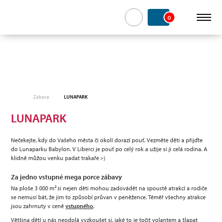
0
Zábava
LUNAPARK
LUNAPARK
Nečekejte, kdy do Vašeho města či okolí dorazí pouť. Vezměte děti a přijďte
do Lunaparku Babylon. V Liberci je pouť po celý rok a užije si ji celá rodina. A
klidně můžou venku padat trakaře :-)
Za jedno vstupné mega porce zábavy
2
Na ploše 3 000 m
si nejen děti mohou zadovádět na spoustě atrakcí a rodiče
se nemusí bát, že jim to způsobí průvan v peněžence. Téměř všechny atrakce
jsou zahrnuty v ceně
vstupného
.
Většina dětí u nás neodolá vyzkoušet si, jaké to je točit volantem a šlapat