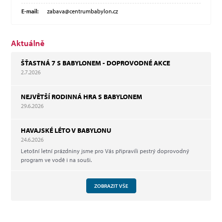
E-mail:
zabava@centrumbabylon.cz
Aktuálně
ŠŤASTNÁ 7 S BABYLONEM - DOPROVODNÉ AKCE
2.7.2026
NEJVĚTŠÍ RODINNÁ HRA S BABYLONEM
29.6.2026
HAVAJSKÉ LÉTO V BABYLONU
24.6.2026
Letošní letní prázdniny jsme pro Vás připravili pestrý doprovodný
program ve vodě i na souši.
ZOBRAZIT VŠE